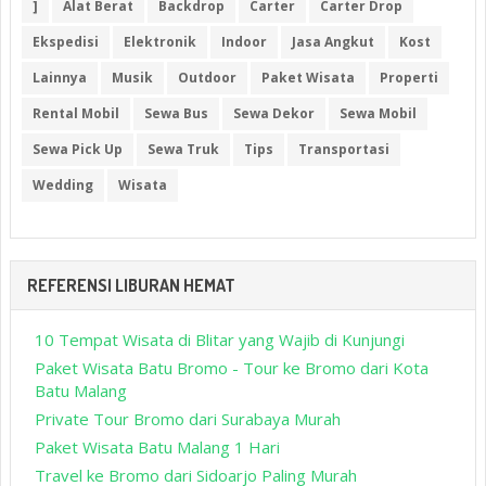
]
Alat Berat
Backdrop
Carter
Carter Drop
Ekspedisi
Elektronik
Indoor
Jasa Angkut
Kost
Lainnya
Musik
Outdoor
Paket Wisata
Properti
Rental Mobil
Sewa Bus
Sewa Dekor
Sewa Mobil
Sewa Pick Up
Sewa Truk
Tips
Transportasi
Wedding
Wisata
REFERENSI LIBURAN HEMAT
10 Tempat Wisata di Blitar yang Wajib di Kunjungi
Paket Wisata Batu Bromo - Tour ke Bromo dari Kota
Batu Malang
Private Tour Bromo dari Surabaya Murah
Paket Wisata Batu Malang 1 Hari
Travel ke Bromo dari Sidoarjo Paling Murah