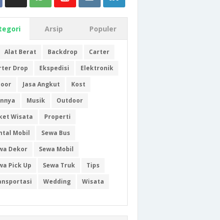
tegori
Arsip
Populer
Alat Berat
Backdrop
Carter
rter Drop
Ekspedisi
Elektronik
door
Jasa Angkut
Kost
innya
Musik
Outdoor
ket Wisata
Properti
ntal Mobil
Sewa Bus
wa Dekor
Sewa Mobil
wa Pick Up
Sewa Truk
Tips
ansportasi
Wedding
Wisata