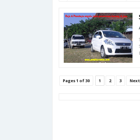
Pages 1 of 30
1
2
3
Next