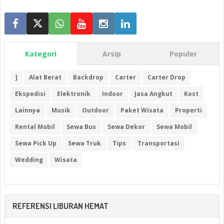
Kategori
Arsip
Populer
]
Alat Berat
Backdrop
Carter
Carter Drop
Ekspedisi
Elektronik
Indoor
Jasa Angkut
Kost
Lainnya
Musik
Outdoor
Paket Wisata
Properti
Rental Mobil
Sewa Bus
Sewa Dekor
Sewa Mobil
Sewa Pick Up
Sewa Truk
Tips
Transportasi
Wedding
Wisata
REFERENSI LIBURAN HEMAT