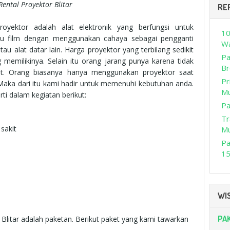
Rental Proyektor Blitar
RE
royektor adalah alat elektronik yang berfungsi untuk
10
u film
dengan menggunakan cahaya sebagai pengganti
Wa
au alat datar lain. Harga proyektor yang terbilang sedikit
Pa
emilikinya. Selain itu orang jarang punya karena tidak
Br
aat. Orang biasanya hanya menggunakan proyektor saat
Pr
Maka dari itu kami hadir untuk memenuhi kebutuhan anda.
M
ti dalam kegiatan berikut:
Pa
Tr
sakit
M
Pa
15
WIS
PA
 Blitar adalah paketan. Berikut paket yang kami tawarkan