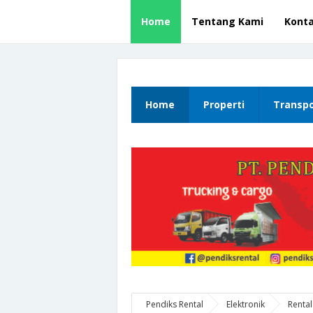
Home
Tentang Kami
Kont
Home
Properti
Transpo
Pendiks Rental
Elektronik
Rental