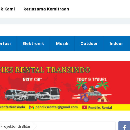
ak Kami
kerjasama Kemitraan
rtasi
Elektronik
Musik
Outdoor
Indoor
 Proyektor di Blitar