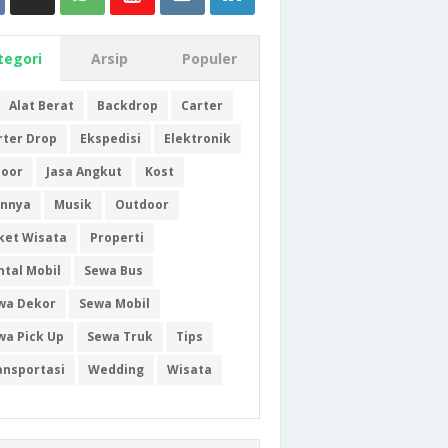
tegori
Arsip
Populer
Alat Berat
Backdrop
Carter
rter Drop
Ekspedisi
Elektronik
door
Jasa Angkut
Kost
innya
Musik
Outdoor
ket Wisata
Properti
ntal Mobil
Sewa Bus
wa Dekor
Sewa Mobil
wa Pick Up
Sewa Truk
Tips
ansportasi
Wedding
Wisata