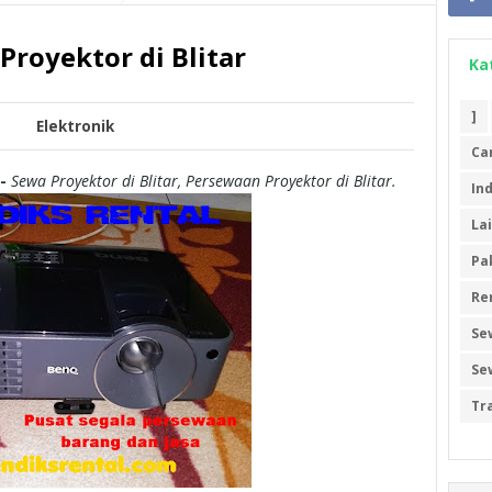
Proyektor di Blitar
Ka
]
Elektronik
Ca
-
Sewa Proyektor di Blitar, Persewaan Proyektor di Blitar.
In
La
Pa
Re
Se
Se
Tr