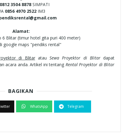
0812 3504 8878
SIMPATI
WA
0856 4970 2522
IM3
pendiksrental@gmail.com
Alamat:
o 6 Blitar (timur hotel gita puri 400 meter)
 di google maps "pendiks rental"
oyektor di Blitar
atau
Sewa Proyektor di Blitar
dapat
acara anda. Artikel ini tentang
Rental Proyektor di Blitar
BAGIKAN
witter
WhatsApp
Telegram