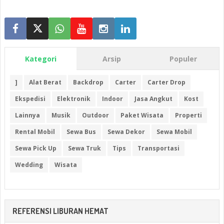
Kategori
Arsip
Populer
]
Alat Berat
Backdrop
Carter
Carter Drop
Ekspedisi
Elektronik
Indoor
Jasa Angkut
Kost
Lainnya
Musik
Outdoor
Paket Wisata
Properti
Rental Mobil
Sewa Bus
Sewa Dekor
Sewa Mobil
Sewa Pick Up
Sewa Truk
Tips
Transportasi
Wedding
Wisata
REFERENSI LIBURAN HEMAT