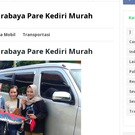
rabaya Pare Kediri Murah
Ka
]
a Mobil
Transportasi
Ca
rabaya Pare Kediri Murah
In
La
Pa
Re
Se
Se
Tr