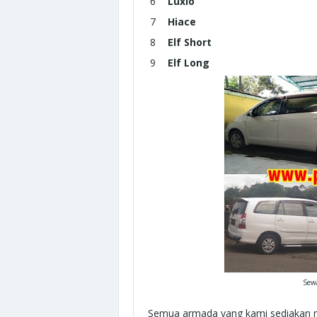
Luxio
Hiace
Elf Short
Elf Long
Sewa
Semua armada yang kami sediakan me