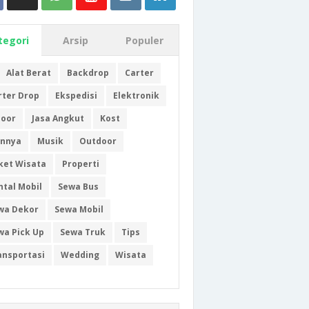
tegori
Arsip
Populer
Alat Berat
Backdrop
Carter
rter Drop
Ekspedisi
Elektronik
door
Jasa Angkut
Kost
innya
Musik
Outdoor
ket Wisata
Properti
ntal Mobil
Sewa Bus
wa Dekor
Sewa Mobil
wa Pick Up
Sewa Truk
Tips
ansportasi
Wedding
Wisata