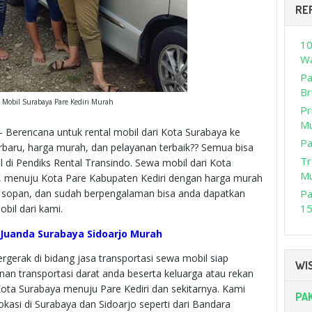
RE
10
Wa
Pa
Br
 Mobil Surabaya Pare Kediri Murah
Pr
M
- Berencana untuk rental mobil dari Kota Surabaya ke
Pa
baru, harga murah, dan pelayanan terbaik?? Semua bisa
Tr
l di Pendiks Rental Transindo. Sewa mobil dari Kota
M
k, menuju Kota Pare Kabupaten Kediri dengan harga murah
, sopan, dan sudah berpengalaman bisa anda dapatkan
Pa
15
bil dari kami.
i Juanda Surabaya Sidoarjo Murah
rgerak di bidang jasa transportasi sewa mobil siap
WIS
nan transportasi darat anda beserta keluarga atau rekan
 Kota Surabaya menuju Pare Kediri dan sekitarnya. Kami
PA
kasi di Surabaya dan Sidoarjo seperti dari Bandara