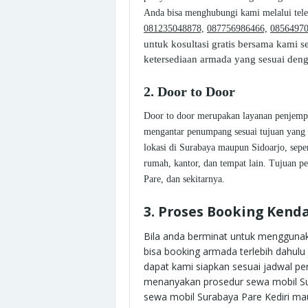
Anda bisa menghubungi kami melalui tel
081235048878,
087756986466,
08564970
untuk kosultasi gratis bersama kami
ketersediaan armada yang sesuai deng
2. Door to Door
Door to door merupakan layanan penjemp
mengantar penumpang sesuai tujuan yang 
lokasi di Surabaya maupun Sidoarjo, sepert
rumah, kantor, dan tempat lain. Tujuan pe
Pare, dan sekitarnya.
3. Proses Booking Ken
Bila anda berminat untuk menggunak
bisa booking armada terlebih dahulu
dapat kami siapkan sesuai jadwal p
menanyakan prosedur sewa mobil Sur
sewa mobil Surabaya Pare Kediri mau