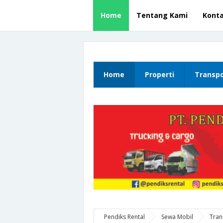
Home
Tentang Kami
Kont
Home
Properti
Transpo
Pendiks Rental
Sewa Mobil
Tran