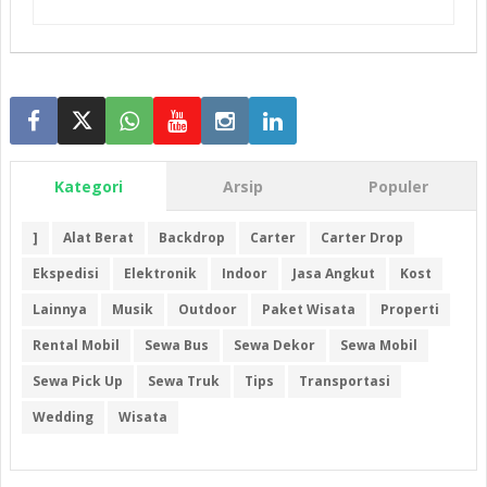
Kategori
Arsip
Populer
]
Alat Berat
Backdrop
Carter
Carter Drop
Ekspedisi
Elektronik
Indoor
Jasa Angkut
Kost
Lainnya
Musik
Outdoor
Paket Wisata
Properti
Rental Mobil
Sewa Bus
Sewa Dekor
Sewa Mobil
Sewa Pick Up
Sewa Truk
Tips
Transportasi
Wedding
Wisata