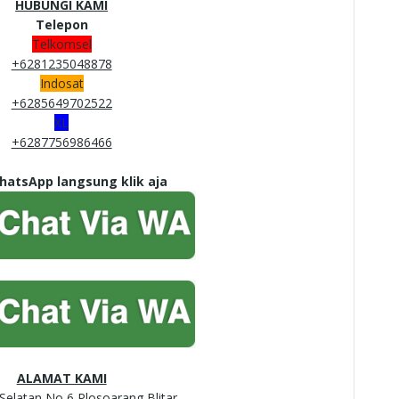
HUBUNGI KAMI
Telepon
Telkomsel
+6281235048878
Indosat
+6285649702522
XL
+6287756986466
atsApp langsung klik aja
ALAMAT KAMI
i Selatan No 6 Plosoarang Blitar