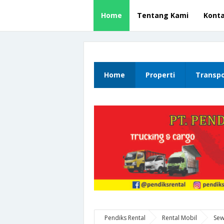
Home
Tentang Kami
Kont
Home
Properti
Transpo
Pendiks Rental
Rental Mobil
Sew