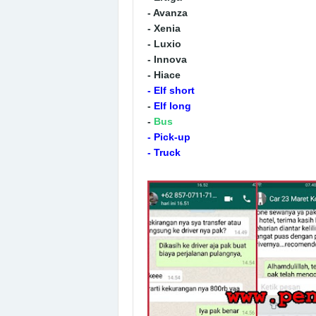
- Avanza
- Xenia
- Luxio
- Innova
- Hiace
-
Elf short
-
Elf long
-
Bus
-
Pick-up
-
Truck