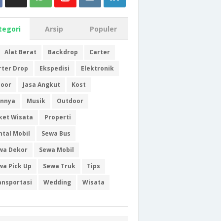
tegori
Arsip
Populer
Alat Berat
Backdrop
Carter
rter Drop
Ekspedisi
Elektronik
door
Jasa Angkut
Kost
innya
Musik
Outdoor
ket Wisata
Properti
ntal Mobil
Sewa Bus
wa Dekor
Sewa Mobil
wa Pick Up
Sewa Truk
Tips
ansportasi
Wedding
Wisata