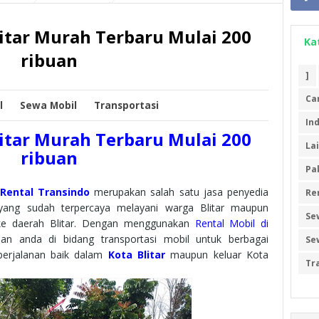
litar Murah Terbaru Mulai 200
Ka
ribuan
]
Ca
l
Sewa Mobil
Transportasi
In
litar
Murah Terbaru Mulai 200
La
ribuan
Pa
Rental Transindo
merupakan salah satu jasa penyedia
Re
 yang sudah terpercaya melayani warga Blitar maupun
Se
 ke daerah Blitar. Dengan menggunakan
Rental Mobil di
n anda di bidang transportasi mobil untuk berbagai
Se
perjalanan baik dalam
Kota Blitar
maupun keluar Kota
Tr