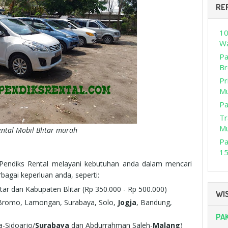
RE
10
Wa
Pa
Br
Pr
M
Pa
Tr
M
ntal Mobil Blitar murah
Pa
15
 Pendiks Rental melayani kebutuhan anda dalam mencari
rbagai keperluan anda, seperti:
itar dan Kabupaten Blitar (Rp 350.000 - Rp 500.000)
WIS
 Bromo, Lamongan, Surabaya, Solo,
Jogja
, Bandung,
PA
a-Sidoarjo/
Surabaya
dan Abdurrahman Saleh-
Malang
)