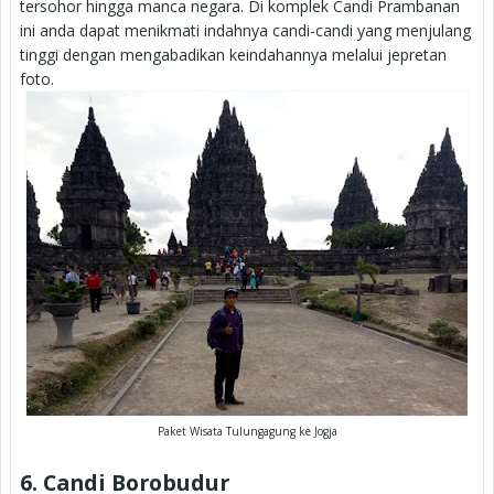
tersohor hingga manca negara. Di komplek Candi Prambanan
ini anda dapat menikmati indahnya candi-candi yang menjulang
tinggi dengan mengabadikan keindahannya melalui jepretan
foto.
Paket Wisata Tulungagung ke Jogja
6. Candi Borobudur