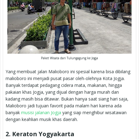
Paket Wisata dari Tulungagung ke Jogja
Yang membuat jalan Malioboro ini spesial karena bisa dibilang
malioboro ini menjadi pusat pasar oleh-olehnya Kota Jogja.
Banyak terdapat pedagang cidera mata, makanan, hingga
pakaian khas Jogja, yang dijual dengan harga murah dan
kadang masih bisa ditawar. Bukan hanya saat siang hari saja,
Malioboro jadi tujuan favorit pada malam hari karena ada
banyak
musisi jalanan Jogja
yang siap menghibur wisatawan
dengan keahlian musik khas daerah.
2. Keraton Yogyakarta