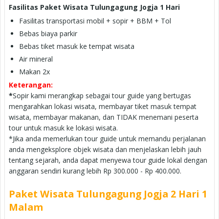
Fasilitas Paket Wisata Tulungagung Jogja 1 Hari
Fasilitas transportasi mobil + sopir + BBM + Tol
Bebas biaya parkir
Bebas tiket masuk ke tempat wisata
Air mineral
Makan 2x
Keterangan:
*
Sopir kami merangkap sebagai tour guide yang bertugas
mengarahkan lokasi wisata, membayar tiket masuk tempat
wisata, membayar makanan, dan TIDAK menemani peserta
tour untuk masuk ke lokasi wisata.
*Jika anda memerlukan tour guide untuk memandu perjalanan
anda mengeksplore objek wisata dan menjelaskan lebih jauh
tentang sejarah, anda dapat menyewa tour guide lokal dengan
anggaran sendiri kurang lebih Rp 300.000 - Rp 400.000.
Paket Wisata Tulungagung Jogja 2 Hari 1
Malam