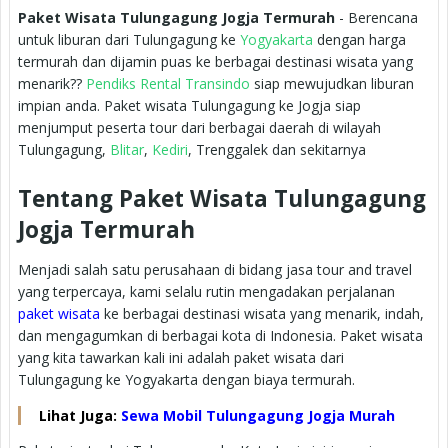
Paket Wisata Tulungagung Jogja Termurah
- Berencana
untuk liburan dari Tulungagung ke
Yogyakarta
dengan harga
termurah dan dijamin puas ke berbagai destinasi wisata yang
menarik??
Pendiks Rental Transindo
siap mewujudkan liburan
impian anda. Paket wisata Tulungagung ke Jogja siap
menjumput peserta tour dari berbagai daerah di wilayah
Tulungagung,
Blitar
,
Kediri
, Trenggalek dan sekitarnya
Tentang Paket Wisata Tulungagung
Jogja Termurah
Menjadi salah satu perusahaan di bidang jasa tour and travel
yang terpercaya, kami selalu rutin mengadakan perjalanan
paket wisata
ke berbagai destinasi wisata yang menarik, indah,
dan mengagumkan di berbagai kota di Indonesia. Paket wisata
yang kita tawarkan kali ini adalah paket wisata dari
Tulungagung ke Yogyakarta dengan biaya termurah.
Lihat Juga:
Sewa Mobil Tulungagung Jogja Murah