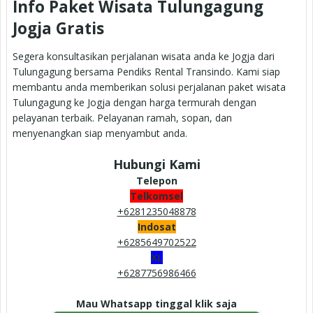
Info Paket Wisata Tulungagung
Jogja Gratis
Segera konsultasikan perjalanan wisata anda ke Jogja dari
Tulungagung bersama Pendiks Rental Transindo. Kami siap
membantu anda memberikan solusi perjalanan paket wisata
Tulungagung ke Jogja dengan harga termurah dengan
pelayanan terbaik. Pelayanan ramah, sopan, dan
menyenangkan siap menyambut anda.
Hubungi Kami
Telepon
Telkomsel
+6281235048878
Indosat
+6285649702522
XL
+6287756986466
Mau Whatsapp tinggal klik saja