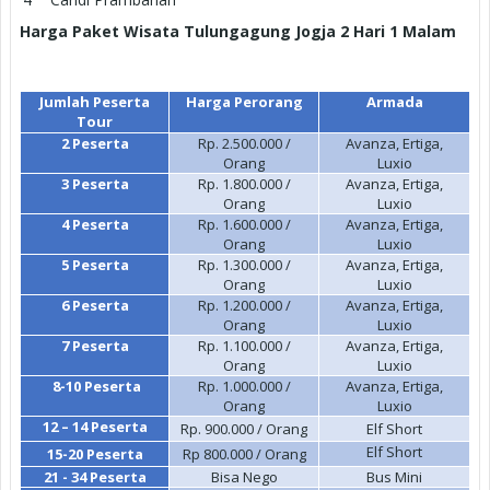
Harga Paket Wisata Tulungagung Jogja 2 Hari 1 Malam
Jumlah Peserta
Harga Perorang
Armada
Tour
2 Peserta
Rp. 2.500.000 /
Avanza, Ertiga,
Orang
Luxio
3 Peserta
Rp. 1.800.000 /
Avanza, Ertiga,
Orang
Luxio
4 Peserta
Rp. 1.600.000 /
Avanza, Ertiga,
Orang
Luxio
5 Peserta
Rp. 1.300.000 /
Avanza, Ertiga,
Orang
Luxio
6 Peserta
Rp. 1.200.000 /
Avanza, Ertiga,
Orang
Luxio
7 Peserta
Rp. 1.100.000 /
Avanza, Ertiga,
Orang
Luxio
8-10 Peserta
Rp. 1.000.000 /
Avanza, Ertiga,
Orang
Luxio
12 – 14 Peserta
Rp. 900.000 / Orang
Elf Short
Elf Short
15-20 Peserta
Rp 800.000 / Orang
21 - 34 Peserta
Bisa Nego
Bus Mini