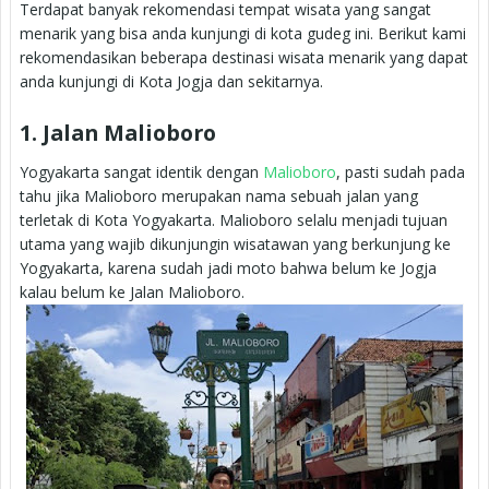
Terdapat banyak rekomendasi tempat wisata yang sangat
menarik yang bisa anda kunjungi di kota gudeg ini. Berikut kami
rekomendasikan beberapa destinasi wisata menarik yang dapat
anda kunjungi di Kota Jogja dan sekitarnya.
1. Jalan Malioboro
Yogyakarta sangat identik dengan
Malioboro
, pasti sudah pada
tahu jika Malioboro merupakan nama sebuah jalan yang
terletak di Kota Yogyakarta. Malioboro selalu menjadi tujuan
utama yang wajib dikunjungin wisatawan yang berkunjung ke
Yogyakarta, karena sudah jadi moto bahwa belum ke Jogja
kalau belum ke Jalan Malioboro.