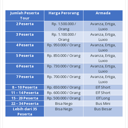
Jumlah Peserta
Harga Perorang
Armada
Tour
2 Peserta
Rp. 1.500.000 /
Avanza, Ertiga,
Orang
Luxio
3 Peserta
Rp. 1.100.000 /
Avanza, Ertiga,
Orang
Luxio
4 Peserta
Rp. 950.000 / Orang
Avanza, Ertiga,
Luxio
5 Peserta
Rp. 850.000 / Orang
Avanza, Ertiga,
Luxio
6 Peserta
Rp. 730.000 / Orang
Avanza, Ertiga,
Luxio
7 Peserta
Rp. 700.000 / Orang
Avanza, Ertiga,
Luxio
8 – 10 Peserta
Rp. 650.000 / Orang
Elf Short
11 – 14 Peserta
Rp. 600.000 / Orang
Elf Short
15 - 20 Peserta
Rp. 500.000 / Orang
Elf Long
22 – 34 Peserta
Bisa Nego
Bus Mini
Lebih dari 35
Bisa Nego
Bus Besar
Peserta