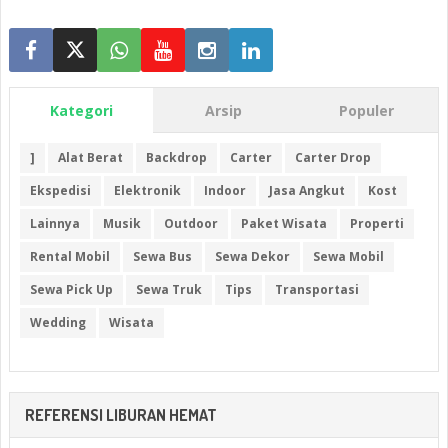
Kategori
Arsip
Populer
]
Alat Berat
Backdrop
Carter
Carter Drop
Ekspedisi
Elektronik
Indoor
Jasa Angkut
Kost
Lainnya
Musik
Outdoor
Paket Wisata
Properti
Rental Mobil
Sewa Bus
Sewa Dekor
Sewa Mobil
Sewa Pick Up
Sewa Truk
Tips
Transportasi
Wedding
Wisata
REFERENSI LIBURAN HEMAT