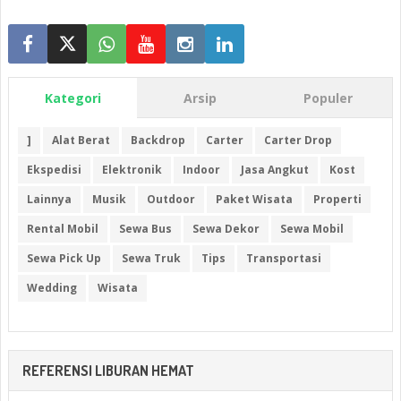
Kategori
Arsip
Populer
]
Alat Berat
Backdrop
Carter
Carter Drop
Ekspedisi
Elektronik
Indoor
Jasa Angkut
Kost
Lainnya
Musik
Outdoor
Paket Wisata
Properti
Rental Mobil
Sewa Bus
Sewa Dekor
Sewa Mobil
Sewa Pick Up
Sewa Truk
Tips
Transportasi
Wedding
Wisata
REFERENSI LIBURAN HEMAT