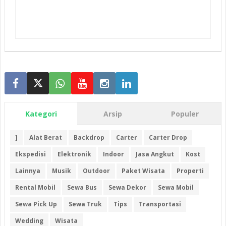
Kategori
Arsip
Populer
]
Alat Berat
Backdrop
Carter
Carter Drop
Ekspedisi
Elektronik
Indoor
Jasa Angkut
Kost
Lainnya
Musik
Outdoor
Paket Wisata
Properti
Rental Mobil
Sewa Bus
Sewa Dekor
Sewa Mobil
Sewa Pick Up
Sewa Truk
Tips
Transportasi
Wedding
Wisata